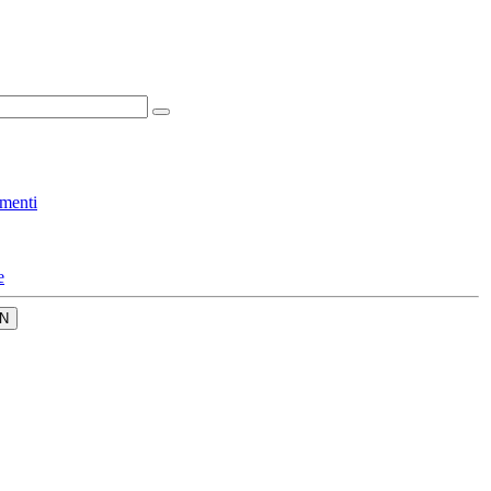
menti
e
N