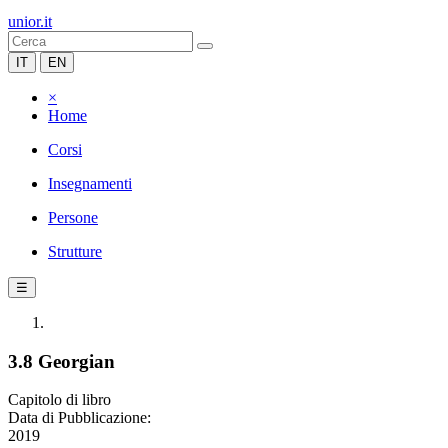
unior.it
IT
EN
×
Home
Corsi
Insegnamenti
Persone
Strutture
☰
3.8 Georgian
Capitolo di libro
Data di Pubblicazione:
2019