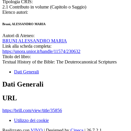
Tipologia CRIS:
2.1 Contributo in volume (Capitolo o Saggio)
Elenco autori:
Bruni, ALESSANDRO MARIA
Autori di Ateneo:
BRUNI ALESSANDRO MARIA
Link alla scheda completa:
https://unora.unior.it/handle/11574/230632
Titolo del libro:
Textual History of the Bible: The Deuterocanonical Scriptures
Dati Generali
Dati Generali
URL
https://brill.com/view/title/35856
Utilizzo dei cookie
Realizzato con
VIVO
| Designed by
Cineca
| 26.7.2.1