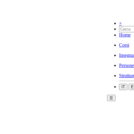
×
Home
Corsi
Insegna
Persone
Struttur
IT
E
☰