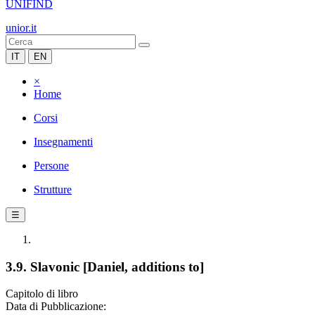
UNIFIND
unior.it
IT
EN
×
Home
Corsi
Insegnamenti
Persone
Strutture
☰
3.9. Slavonic [Daniel, additions to]
Capitolo di libro
Data di Pubblicazione: