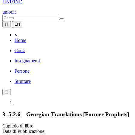
UNIFIND
unior.it
IT
EN
×
Home
Corsi
Insegnamenti
Persone
Strutture
☰
3–5.2.6 Georgian Translations [Former Prophets]
Capitolo di libro
Data di Pubblicazione: