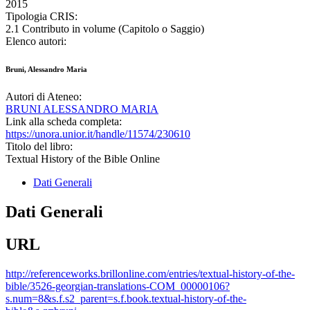
2015
Tipologia CRIS:
2.1 Contributo in volume (Capitolo o Saggio)
Elenco autori:
Bruni, Alessandro Maria
Autori di Ateneo:
BRUNI ALESSANDRO MARIA
Link alla scheda completa:
https://unora.unior.it/handle/11574/230610
Titolo del libro:
Textual History of the Bible Online
Dati Generali
Dati Generali
URL
http://referenceworks.brillonline.com/entries/textual-history-of-the-
bible/3526-georgian-translations-COM_00000106?
s.num=8&s.f.s2_parent=s.f.book.textual-history-of-the-