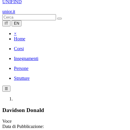
UNIFIND
unior.it
IT
EN
×
Home
Corsi
Insegnamenti
Persone
Strutture
☰
Davidson Donald
Voce
Data di Pubblicazione: