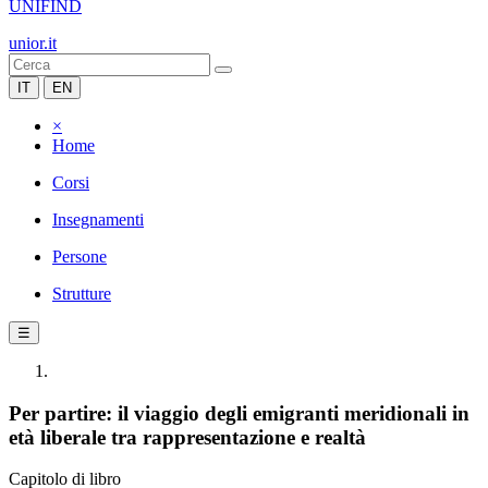
UNIFIND
unior.it
IT
EN
×
Home
Corsi
Insegnamenti
Persone
Strutture
☰
Per partire: il viaggio degli emigranti meridionali in
età liberale tra rappresentazione e realtà
Capitolo di libro