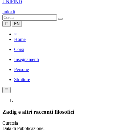
UNIFIND
unior.it
IT
EN
×
Home
Corsi
Insegnamenti
Persone
Strutture
☰
Zadig e altri racconti filosofici
Curatela
Data di Pubblicazione: