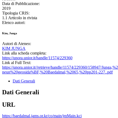
Data di Pubblicazione:
2019
Tipologia CRIS:
1.1 Articolo in rivista
Elenco autori:
Kim, Junga
Autori di Ateneo:
KIM JUNGA
Link alla scheda completa:
https://unora.unior.it/handle/11574/229360
Link al Full Text:
https://unora.unior.it//retrieve/handle/11574/229360/15894
neun%20geosida%BF,%20Baedalmal,%2065,%20pp201-227..pdf
Dati Generali
Dati Generali
URL
https://baedalmal.jams.or.kr/co/main/jmMain.kci