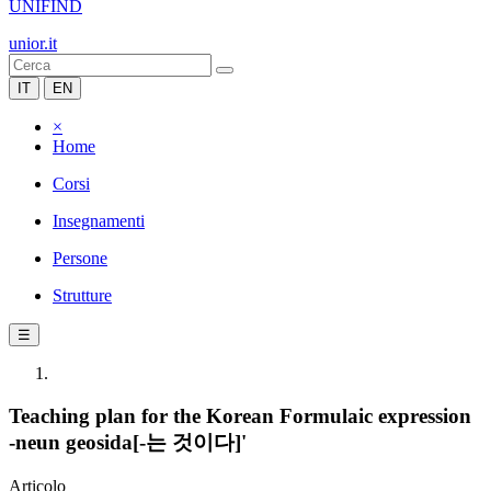
UNIFIND
unior.it
IT
EN
×
Home
Corsi
Insegnamenti
Persone
Strutture
☰
Teaching plan for the Korean Formulaic expression
-neun geosida[-는 것이다]'
Articolo