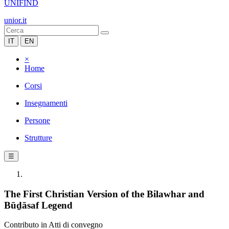
UNIFIND
unior.it
IT
EN
×
Home
Corsi
Insegnamenti
Persone
Strutture
☰
The First Christian Version of the Bilawhar and
Būḏāsaf Legend
Contributo in Atti di convegno