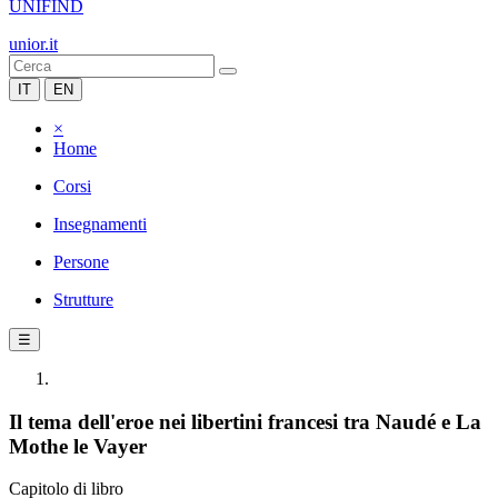
UNIFIND
unior.it
IT
EN
×
Home
Corsi
Insegnamenti
Persone
Strutture
☰
Il tema dell'eroe nei libertini francesi tra Naudé e La
Mothe le Vayer
Capitolo di libro