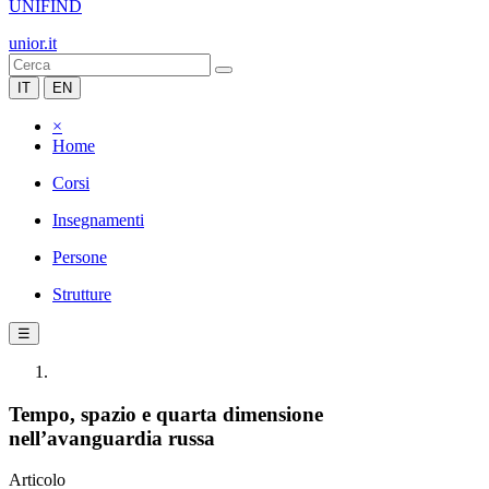
UNIFIND
unior.it
IT
EN
×
Home
Corsi
Insegnamenti
Persone
Strutture
☰
Tempo, spazio e quarta dimensione
nell’avanguardia russa
Articolo