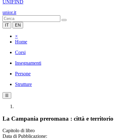
UNIFIND
unior.it
IT
EN
×
Home
Corsi
Insegnamenti
Persone
Strutture
☰
La Campania preromana : città e territorio
Capitolo di libro
Data di Pubblicazione: