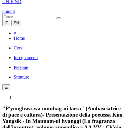
UNIFIND
unior.it
IT
EN
×
Home
Corsi
Insegnamenti
Persone
Strutture
☰
"P'yonghwa-wa munhag-ui taesa" (Ambasciatrice
di pace e cultura)- Presentazione della poetessa Kim
Yangsik - In Mannam-ui hyanggi (La fragranza
dell'incontro), volume appendice a AA.VV.: Ch'oje