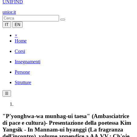
UNIFIND
unior.it
IT
EN
×
Home
Corsi
Insegnamenti
Persone
Strutture
☰
"P'yonghwa-wa munhag-ui taesa" (Ambasciatrice
di pace e cultura)- Presentazione della poetessa Kim
Yangsik - In Mannam-ui hyanggi (La fragranza
dell'incontro), volume appendice a AA.VV.: Ch'oje