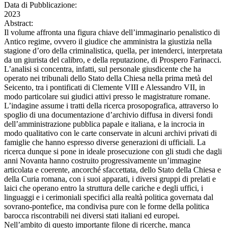
Data di Pubblicazione:
2023
Abstract:
Il volume affronta una figura chiave dell’immaginario penalistico di
Antico regime, ovvero il giudice che amministra la giustizia nella
stagione d’oro della criminalistica, quella, per intenderci, interpretata
da un giurista del calibro, e della reputazione, di Prospero Farinacci.
L’analisi si concentra, infatti, sul personale giusdicente che ha
operato nei tribunali dello Stato della Chiesa nella prima metà del
Seicento, tra i pontificati di Clemente VIII e Alessandro VII, in
modo particolare sui giudici attivi presso le magistrature romane.
L’indagine assume i tratti della ricerca prosopografica, attraverso lo
spoglio di una documentazione d’archivio diffusa in diversi fondi
dell’amministrazione pubblica papale e italiana, e la incrocia in
modo qualitativo con le carte conservate in alcuni archivi privati di
famiglie che hanno espresso diverse generazioni di ufficiali. La
ricerca dunque si pone in ideale prosecuzione con gli studi che dagli
anni Novanta hanno costruito progressivamente un’immagine
articolata e coerente, ancorché sfaccettata, dello Stato della Chiesa e
della Curia romana, con i suoi apparati, i diversi gruppi di prelati e
laici che operano entro la struttura delle cariche e degli uffici, i
linguaggi e i cerimoniali specifici alla realtà politica governata dal
sovrano-pontefice, ma condivisa pure con le forme della politica
barocca riscontrabili nei diversi stati italiani ed europei.
Nell’ambito di questo importante filone di ricerche, manca