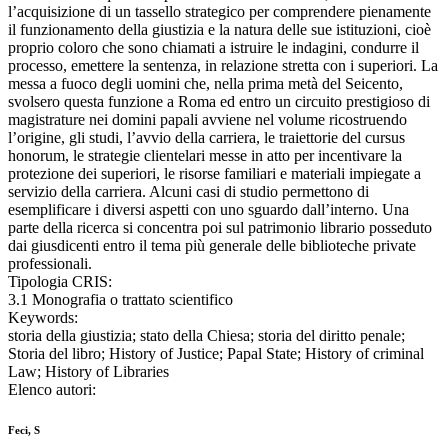
l’acquisizione di un tassello strategico per comprendere pienamente
il funzionamento della giustizia e la natura delle sue istituzioni, cioè
proprio coloro che sono chiamati a istruire le indagini, condurre il
processo, emettere la sentenza, in relazione stretta con i superiori. La
messa a fuoco degli uomini che, nella prima metà del Seicento,
svolsero questa funzione a Roma ed entro un circuito prestigioso di
magistrature nei domini papali avviene nel volume ricostruendo
l’origine, gli studi, l’avvio della carriera, le traiettorie del cursus
honorum, le strategie clientelari messe in atto per incentivare la
protezione dei superiori, le risorse familiari e materiali impiegate a
servizio della carriera. Alcuni casi di studio permettono di
esemplificare i diversi aspetti con uno sguardo dall’interno. Una
parte della ricerca si concentra poi sul patrimonio librario posseduto
dai giusdicenti entro il tema più generale delle biblioteche private
professionali.
Tipologia CRIS:
3.1 Monografia o trattato scientifico
Keywords:
storia della giustizia; stato della Chiesa; storia del diritto penale;
Storia del libro; History of Justice; Papal State; History of criminal
Law; History of Libraries
Elenco autori:
Feci, S