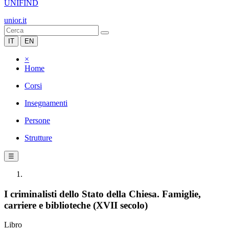
UNIFIND
unior.it
IT
EN
×
Home
Corsi
Insegnamenti
Persone
Strutture
☰
I criminalisti dello Stato della Chiesa. Famiglie,
carriere e biblioteche (XVII secolo)
Libro