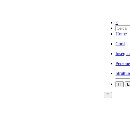
×
Home
Corsi
Insegna
Persone
Struttur
IT
E
☰