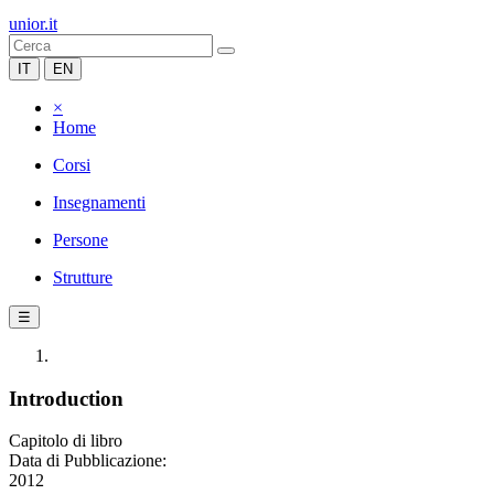
unior.it
IT
EN
×
Home
Corsi
Insegnamenti
Persone
Strutture
☰
Introduction
Capitolo di libro
Data di Pubblicazione:
2012