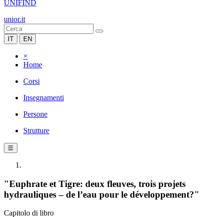
UNIFIND
unior.it
IT
EN
×
Home
Corsi
Insegnamenti
Persone
Strutture
☰
"Euphrate et Tigre: deux fleuves, trois projets
hydrauliques – de l’eau pour le développement?"
Capitolo di libro