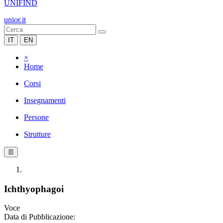
UNIFIND
unior.it
IT
EN
×
Home
Corsi
Insegnamenti
Persone
Strutture
☰
Ichthyophagoi
Voce
Data di Pubblicazione: