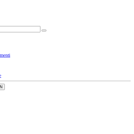
menti
e
N