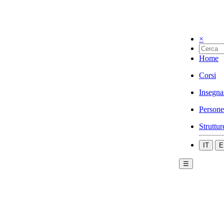
×
Home
Corsi
Insegna
Persone
Struttur
IT
E
☰