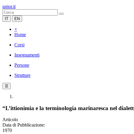
unior.it
IT
EN
×
Home
Corsi
Insegnamenti
Persone
Strutture
☰
“L’ittionimia e la terminologia marinaresca nel dialet
Articolo
Data di Pubblicazione:
1970