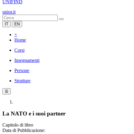
UNIFIND
unior.it
IT
EN
×
Home
Corsi
Insegnamenti
Persone
Strutture
☰
La NATO e i suoi partner
Capitolo di libro
Data di Pubblicazione: