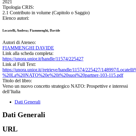
2021
Tipologia CRIS:
2.1 Contributo in volume (Capitolo o Saggio)
Elenco autori:
Locatelli, Andrea; Fiammenghi, Davide
Autori di Ateneo:
FIAMMENGHI DAVIDE
Link alla scheda completa:
https://unora.unior.it/handle/11574/225427
Link al Full Text:
https://unora.unior.it//retrieve/handle/11574/225427/148997/Loca
%20La%20NATO%20e%20i%20suoi%20partner-103-115.pdf
Titolo del libro:
Verso un nuovo concetto strategico NATO: Prospettive e interessi
dell’Italia
Dati Generali
Dati Generali
URL