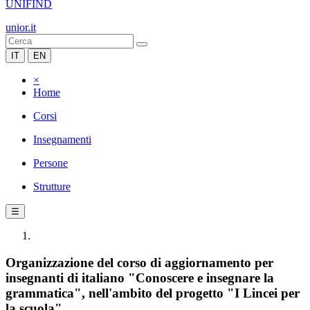
UNIFIND
unior.it
IT
EN
×
Home
Corsi
Insegnamenti
Persone
Strutture
☰
Organizzazione del corso di aggiornamento per
insegnanti di italiano "Conoscere e insegnare la
grammatica", nell'ambito del progetto "I Lincei per
la scuola".