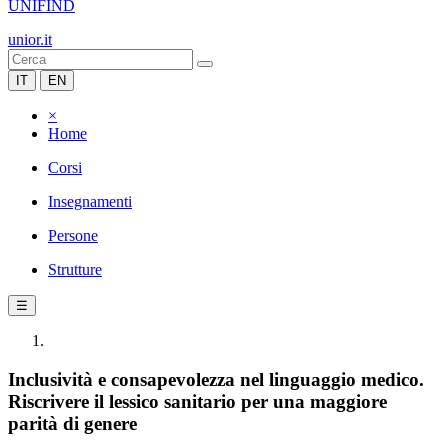
UNIFIND
unior.it
IT
EN
×
Home
Corsi
Insegnamenti
Persone
Strutture
☰
Inclusività e consapevolezza nel linguaggio medico.
Riscrivere il lessico sanitario per una maggiore
parità di genere