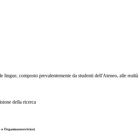
delle lingue, composto prevalentemente da studenti dell'Ateneo, alle rea
sione della ricerca
 o Organizzatore/trice)