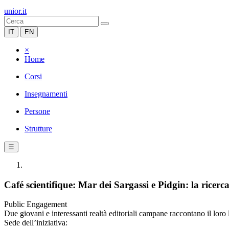
unior.it
IT
EN
×
Home
Corsi
Insegnamenti
Persone
Strutture
☰
Café scientifique: Mar dei Sargassi e Pidgin: la ricerca
Public Engagement
Due giovani e interessanti realtà editoriali campane raccontano il loro
Sede dell’iniziativa: