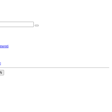
menti
e
N