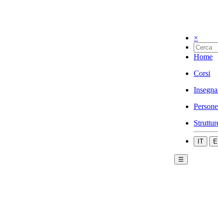
×
Home
Corsi
Insegna
Persone
Struttur
IT
E
☰