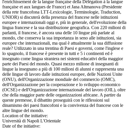
l'enrichissement de la langue française della Délégation à la langue
française et aux langues de France) et Jana Altmanova (Presidente
della rete francofona LTT-Lexicologie, Terminologie, Traduction,
UNIOR) si discuterà della presenza del francese nelle istituzioni
europee e internazionali oggi e, più in generale, dell'evoluzione della
lingua francese e la sua distribuzione geografica. Con 220 milioni di
parlanti, il francese, è ancora una delle 10 lingue più parlate al
mondo, che conserva la sua importanza in seno alle istituzioni, sia
europee che internazionali, ma qual è attualmente la sua diffusione
reale? Utilizzato in una trentina di Paesi e governi, come l'inglese e
lo spagnolo, il francese è presente in tutti e 5 i continenti ed è
insegnato come lingua straniera nei sistemi educativi della maggior
parte dei Paesi del mondo. Quasi mezzo milione di insegnanti di
lingue la insegnano a più di 100 milioni di alunni e rappresenta una
delle lingue di lavoro dalle istituzioni europee, delle Nazioni Unite
(ONU), dell'Organizzazione mondiale del commercio (OMC),
dell'Organizzazione per la cooperazione e lo sviluppo economico
(OCSE) e dell'Organizzazione internazionale del lavoro (OIL), oltre
che della maggior parte delle organizzazioni africane. A partire da
queste premesse, il dibattito proseguirà con le riflessioni sul
dinamismo dei paesi francofoni e la convivenza del francese con le
altre lingue del mondo.
Location of the initiative:
Università di Napoli L'Orientale
Date of the initiative: