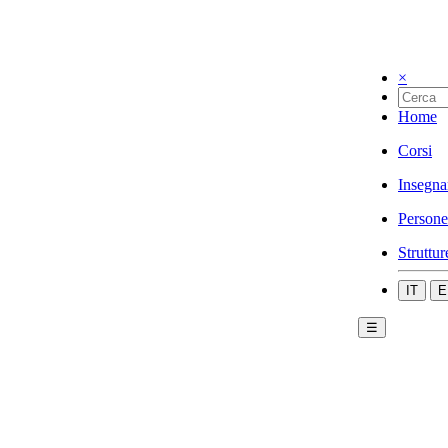
×
Home
Corsi
Insegna
Persone
Struttur
IT
E
☰