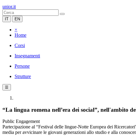
unior.it
IT
EN
×
Home
Corsi
Insegnamenti
Persone
Strutture
☰
“La lingua romena nell’era dei social”, nell'ambito de
Public Engagement
Partecipazione al “Festival delle lingue-Notte Europea dei Ricercatori”
media per avvicinare le giovani generazioni allo studio e alla conoscen