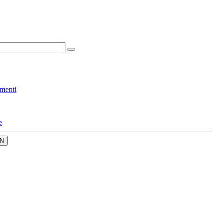
menti
e
N