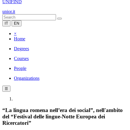
UNIFIND
unior.it
IT
EN
×
Home
Degrees
Courses
People
Organizations
☰
“La lingua romena nell’era dei social”, nell'ambito
del “Festival delle lingue-Notte Europea dei
Ricercatori”