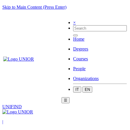
Skip to Main Content (Press Enter)
×
Home
Degrees
Courses
People
Organizations
IT
EN
☰
UNIFIND
|