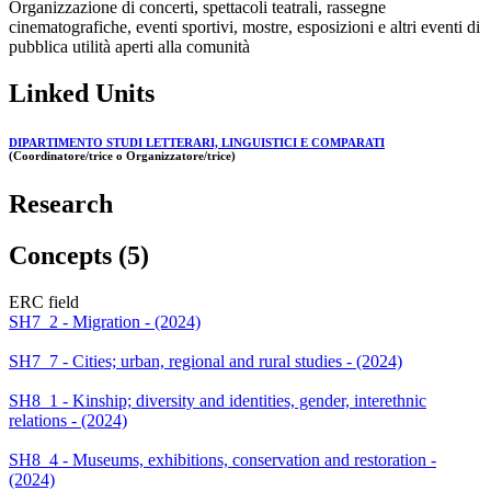
Organizzazione di concerti, spettacoli teatrali, rassegne
cinematografiche, eventi sportivi, mostre, esposizioni e altri eventi di
pubblica utilità aperti alla comunità
Linked Units
DIPARTIMENTO STUDI LETTERARI, LINGUISTICI E COMPARATI
(Coordinatore/trice o Organizzatore/trice)
Research
Concepts (5)
ERC field
SH7_2 - Migration - (2024)
SH7_7 - Cities; urban, regional and rural studies - (2024)
SH8_1 - Kinship; diversity and identities, gender, interethnic
relations - (2024)
SH8_4 - Museums, exhibitions, conservation and restoration -
(2024)