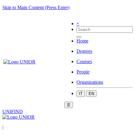
Skip to Main Content (Press Enter)
×
Home
Degrees
Courses
People
Organizations
IT
EN
☰
UNIFIND
|