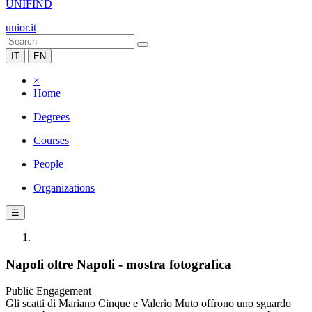
UNIFIND
unior.it
IT
EN
×
Home
Degrees
Courses
People
Organizations
☰
Napoli oltre Napoli - mostra fotografica
Public Engagement
Gli scatti di Mariano Cinque e Valerio Muto offrono uno sguardo