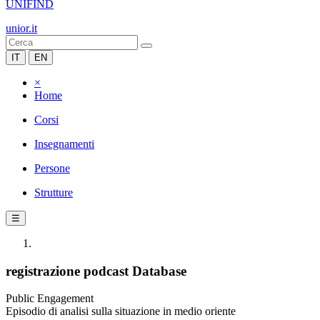
UNIFIND
unior.it
IT
EN
×
Home
Corsi
Insegnamenti
Persone
Strutture
☰
registrazione podcast Database
Public Engagement
Episodio di analisi sulla situazione in medio oriente