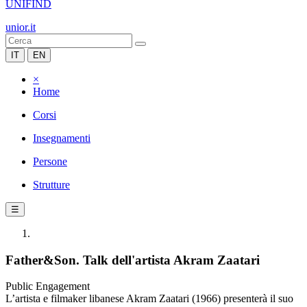
UNIFIND
unior.it
IT
EN
×
Home
Corsi
Insegnamenti
Persone
Strutture
☰
Father&Son. Talk dell'artista Akram Zaatari
Public Engagement
L’artista e filmaker libanese Akram Zaatari (1966) presenterà il suo