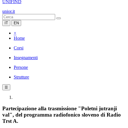
UNIFIND
unior.it
IT
EN
×
Home
Corsi
Insegnamenti
Persone
Strutture
☰
Partecipazione alla trasmissione "Poletni jutranji
val", del programma radiofonico sloveno di Radio
Trst A.