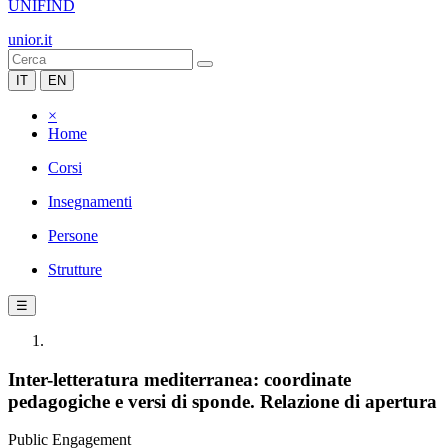
UNIFIND
unior.it
IT
EN
×
Home
Corsi
Insegnamenti
Persone
Strutture
☰
Inter-letteratura mediterranea: coordinate
pedagogiche e versi di sponde. Relazione di apertura
Public Engagement