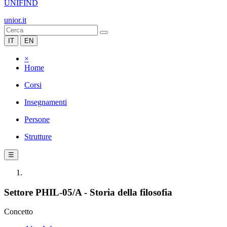
UNIFIND
unior.it
IT
EN
×
Home
Corsi
Insegnamenti
Persone
Strutture
☰
Settore PHIL-05/A - Storia della filosofia
Concetto