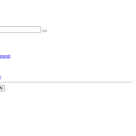
menti
e
N