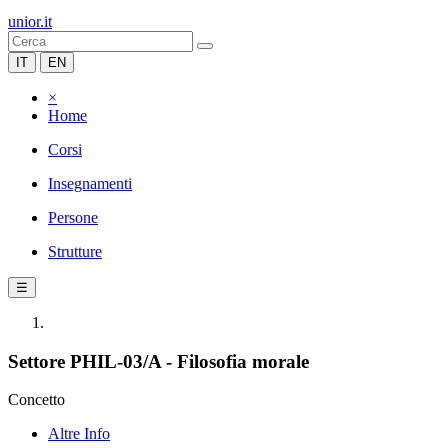
unior.it
IT
EN
×
Home
Corsi
Insegnamenti
Persone
Strutture
☰
Settore PHIL-03/A - Filosofia morale
Concetto
Altre Info