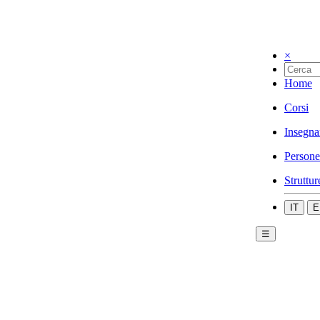
×
Home
Corsi
Insegna
Persone
Struttur
IT
E
☰