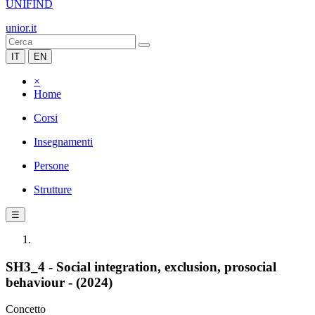
UNIFIND
unior.it
IT
EN
×
Home
Corsi
Insegnamenti
Persone
Strutture
☰
SH3_4 - Social integration, exclusion, prosocial
behaviour - (2024)
Concetto