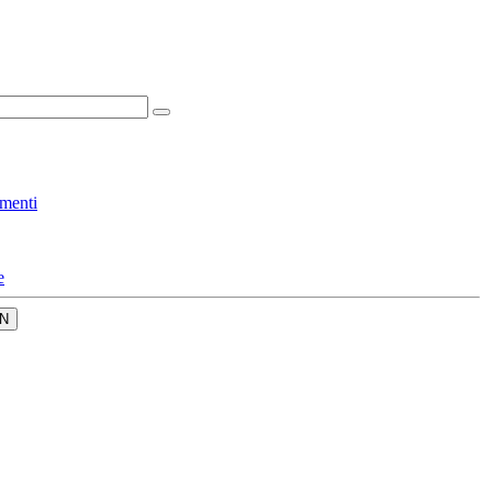
menti
e
N