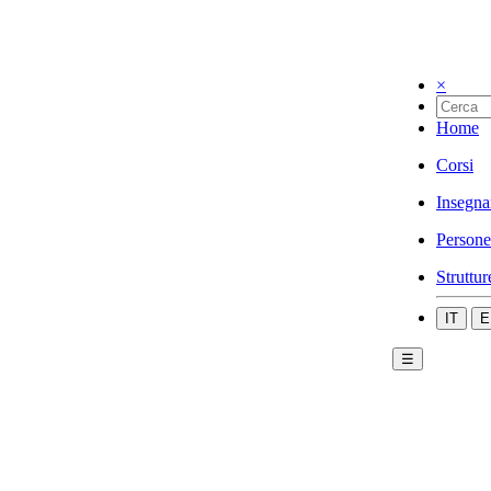
×
Home
Corsi
Insegna
Persone
Struttur
IT
E
☰