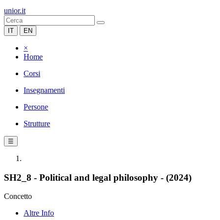
unior.it
IT
EN
×
Home
Corsi
Insegnamenti
Persone
Strutture
☰
SH2_8 - Political and legal philosophy - (2024)
Concetto
Altre Info