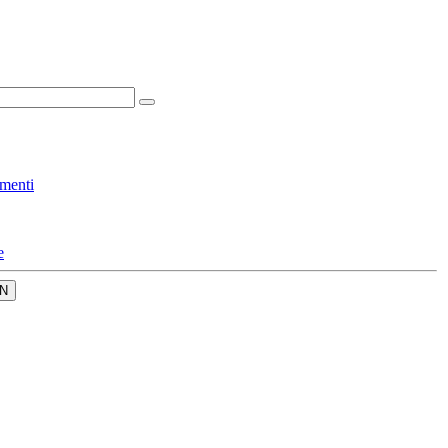
menti
e
N