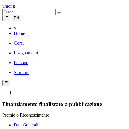
unior.it
IT
EN
×
Home
Corsi
Insegnamenti
Persone
Strutture
☰
Finanziamento finalizzato a pubblicazione
Premio o Riconoscimento
Dati Generali