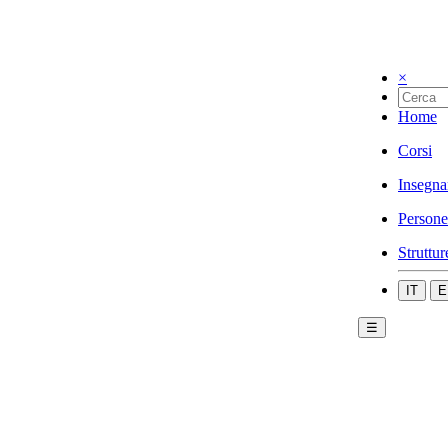
×
Home
Corsi
Insegna
Persone
Struttur
IT
E
☰