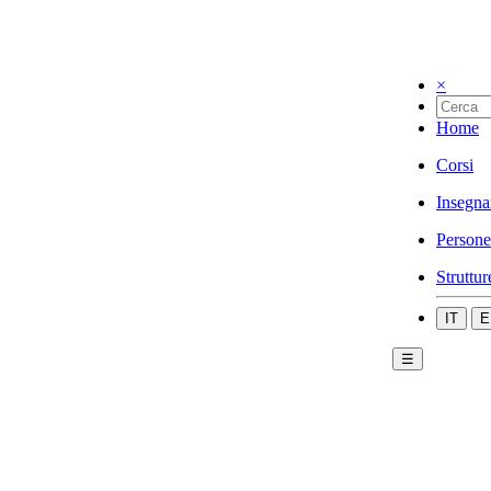
×
Home
Corsi
Insegna
Persone
Struttur
IT
E
☰