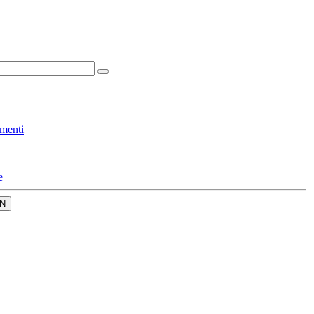
menti
e
N