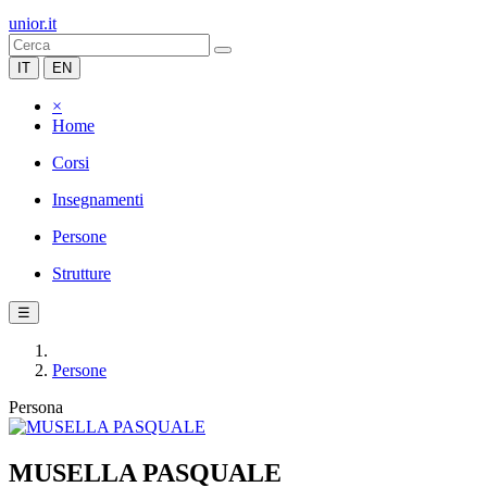
unior.it
IT
EN
×
Home
Corsi
Insegnamenti
Persone
Strutture
☰
Persone
Persona
MUSELLA PASQUALE