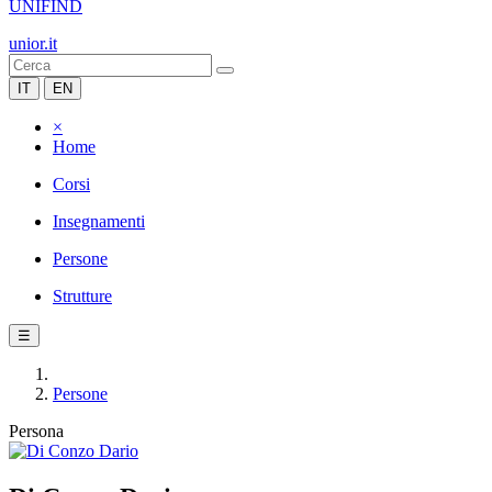
UNIFIND
unior.it
IT
EN
×
Home
Corsi
Insegnamenti
Persone
Strutture
☰
Persone
Persona