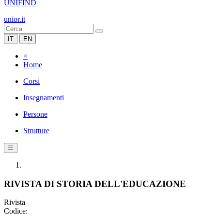
UNIFIND
unior.it
IT
EN
×
Home
Corsi
Insegnamenti
Persone
Strutture
☰
RIVISTA DI STORIA DELL'EDUCAZIONE
Rivista
Codice: