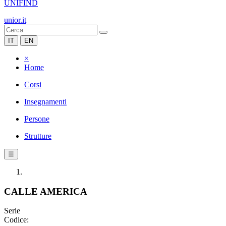
UNIFIND
unior.it
IT
EN
×
Home
Corsi
Insegnamenti
Persone
Strutture
☰
CALLE AMERICA
Serie
Codice: