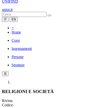
UNIFIND
unior.it
IT
EN
×
Home
Corsi
Insegnamenti
Persone
Strutture
☰
RELIGIONI E SOCIETÀ
Rivista
Codice: