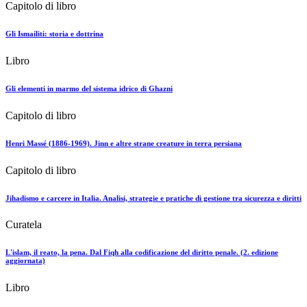
Capitolo di libro
Gli Ismailiti: storia e dottrina
Libro
Gli elementi in marmo del sistema idrico di Ghazni
Capitolo di libro
Henri Massé (1886-1969). Jinn e altre strane creature in terra persiana
Capitolo di libro
Jihadismo e carcere in Italia. Analisi, strategie e pratiche di gestione tra sicurezza e diritti
Curatela
L'islam, il reato, la pena. Dal Fiqh alla codificazione del diritto penale. (2. edizione
aggiornata)
Libro