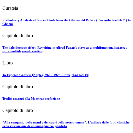
Curatela
Preliminary Analysis of Stucco Finds from the Ghaznavid Palace (Eleventh-Twelfth C.) in
Ghazni
Capitolo di libro
The kaleidoscope effect. Rewriting in Alfred Farag's plays as a multifunctional strategy
for a multi-layered creation
Libro
To Eugenio Galdieri (Naples, 29.10.1925‒Rome, 03.11.2010)
Capitolo di libro
Tredici omaggi alla Maestra: prefazione
Capitolo di libro
“Alla conquista delle menti e dei cuori della nostra umma”. L’utilizzo delle fonti classiche
nella costruzione di un immaginario jihadista