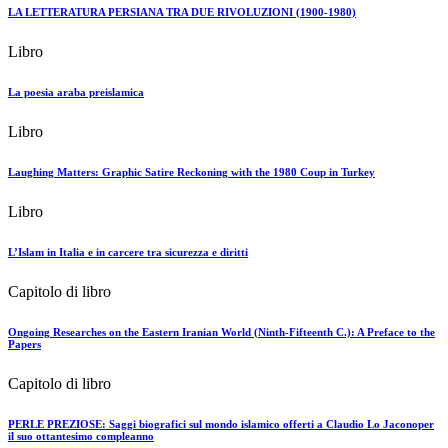
LA LETTERATURA PERSIANA TRA DUE RIVOLUZIONI (1900-1980)
Libro
La poesia araba preislamica
Libro
Laughing Matters: Graphic Satire Reckoning with the 1980 Coup in Turkey
Libro
L’Islam in Italia e in carcere tra sicurezza e diritti
Capitolo di libro
Ongoing Researches on the Eastern Iranian World (Ninth-Fifteenth C.): A Preface to the
Papers
Capitolo di libro
PERLE PREZIOSE: Saggi biografici sul mondo islamico offerti a Claudio Lo Jaconoper
il suo ottantesimo compleanno