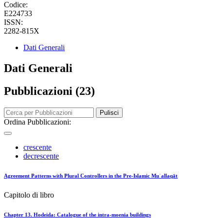
Codice:
E224733
ISSN:
2282-815X
Dati Generali
Dati Generali
Pubblicazioni (23)
Pulisci
Ordina Pubblicazioni:
crescente
decrescente
Agreement Patterns with Plural Controllers in the Pre-Islamic Muʿallaqāt
Capitolo di libro
Chapter 13. Hodeida: Catalogue of the intra-moenia buildings