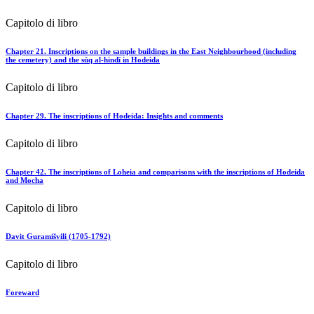
Capitolo di libro
Chapter 21. Inscriptions on the sample buildings in the East Neighbourhood (including
the cemetery) and the sūq al-hindī in Hodeida
Capitolo di libro
Chapter 29. The inscriptions of Hodeida: Insights and comments
Capitolo di libro
Chapter 42. The inscriptions of Loheia and comparisons with the inscriptions of Hodeida
and Mocha
Capitolo di libro
Davit Guramišvili (1705‐1792)
Capitolo di libro
Foreward