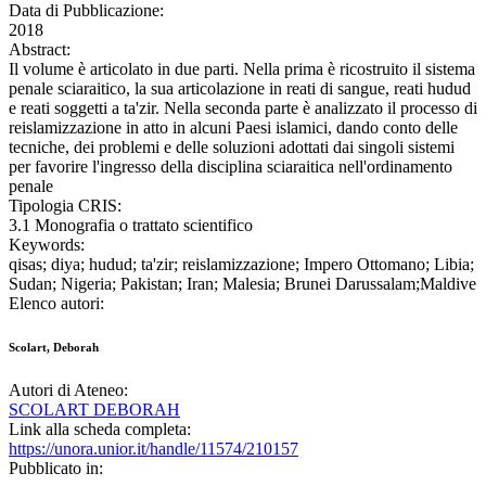
Data di Pubblicazione:
2018
Abstract:
Il volume è articolato in due parti. Nella prima è ricostruito il sistema
penale sciaraitico, la sua articolazione in reati di sangue, reati hudud
e reati soggetti a ta'zir. Nella seconda parte è analizzato il processo di
reislamizzazione in atto in alcuni Paesi islamici, dando conto delle
tecniche, dei problemi e delle soluzioni adottati dai singoli sistemi
per favorire l'ingresso della disciplina sciaraitica nell'ordinamento
penale
Tipologia CRIS:
3.1 Monografia o trattato scientifico
Keywords:
qisas; diya; hudud; ta'zir; reislamizzazione; Impero Ottomano; Libia;
Sudan; Nigeria; Pakistan; Iran; Malesia; Brunei Darussalam;Maldive
Elenco autori:
Scolart, Deborah
Autori di Ateneo:
SCOLART DEBORAH
Link alla scheda completa:
https://unora.unior.it/handle/11574/210157
Pubblicato in: