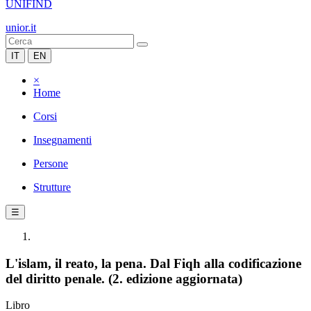
UNIFIND
unior.it
IT
EN
×
Home
Corsi
Insegnamenti
Persone
Strutture
☰
L'islam, il reato, la pena. Dal Fiqh alla codificazione
del diritto penale. (2. edizione aggiornata)
Libro