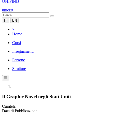
UNIFIND
unior.it
IT
EN
×
Home
Corsi
Insegnamenti
Persone
Strutture
☰
Il Graphic Novel negli Stati Uniti
Curatela
Data di Pubblicazione: