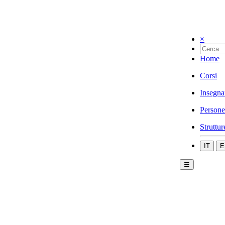
×
Home
Corsi
Insegna
Persone
Struttur
IT
E
☰