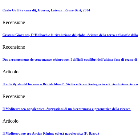
Carlo Galli (a cura di), Guerra, Laterza, Roma-Bari, 2004
Recensione
Cristani Giovanni, D’Holbach e la rivoluzione del globo. Scienze della terra e filosofie dell
Recensione
Des arrangements de convenance réciproque. I difficili equilibri dell’ultima fase di regno
Articolo
If a Sicily should became a British Island”. Sicilia e Gran Bretagna in età rivoluzionaria e
Recensione
Il Mediterraneo napoleonico. Suggestioni di un bicentenario e prospettive della ricerca
Articolo
Il Mediterraneo tra Ancien Régime ed età napoleonica (F. Barra)