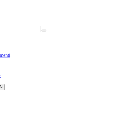
menti
e
N