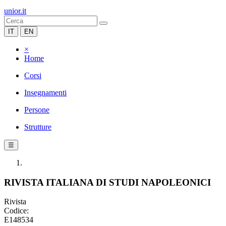
unior.it
IT
EN
×
Home
Corsi
Insegnamenti
Persone
Strutture
☰
RIVISTA ITALIANA DI STUDI NAPOLEONICI
Rivista
Codice:
E148534