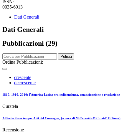
ISSN:
0035-6913
Dati Generali
Dati Generali
Pubblicazioni (29)
Pulisci
Ordina Pubblicazioni:
crescente
decrescente
1810, 1910, 2010: l'America Latina tra indipendenza, emancipazione e rivoluzione
Curatela
Alfieri e il suo tempo. Atti del Convegno, (a cura di M.Cerrutti-M.Corsi-B.D’Anna)
Recensione