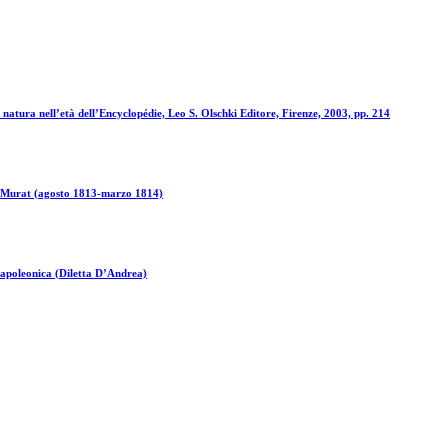
a natura nell’età dell’Encyclopédie, Leo S. Olschki Editore, Firenze, 2003, pp. 214
 di Murat (agosto 1813-marzo 1814)
 napoleonica (Diletta D’Andrea)