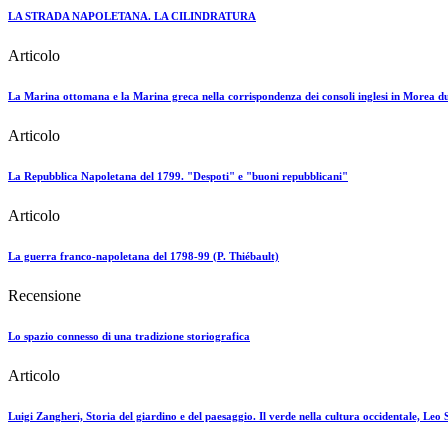
LA STRADA NAPOLETANA. LA CILINDRATURA
Articolo
La Marina ottomana e la Marina greca nella corrispondenza dei consoli inglesi in Morea d
Articolo
La Repubblica Napoletana del 1799. "Despoti" e "buoni repubblicani"
Articolo
La guerra franco-napoletana del 1798-99 (P. Thiébault)
Recensione
Lo spazio connesso di una tradizione storiografica
Articolo
Luigi Zangheri, Storia del giardino e del paesaggio. Il verde nella cultura occidentale, Leo S