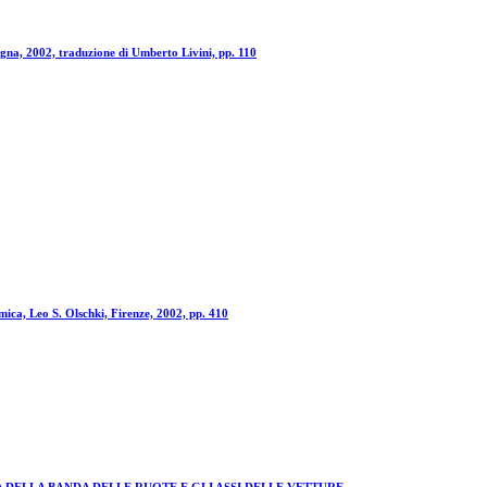
ogna, 2002, traduzione di Umberto Livini, pp. 110
imica, Leo S. Olschki, Firenze, 2002, pp. 410
 DELLA BANDA DELLE RUOTE E GLI ASSI DELLE VETTURE