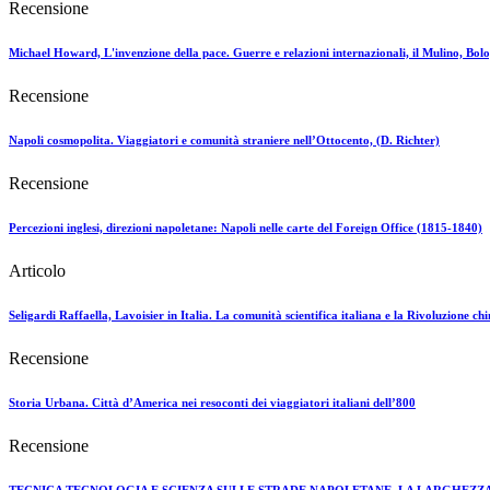
Recensione
Michael Howard, L'invenzione della pace. Guerre e relazioni internazionali, il Mulino, Bol
Recensione
Napoli cosmopolita. Viaggiatori e comunità straniere nell’Ottocento, (D. Richter)
Recensione
Percezioni inglesi, direzioni napoletane: Napoli nelle carte del Foreign Office (1815-1840)
Articolo
Seligardi Raffaella, Lavoisier in Italia. La comunità scientifica italiana e la Rivoluzione ch
Recensione
Storia Urbana. Città d’America nei resoconti dei viaggiatori italiani dell’800
Recensione
TECNICA TECNOLOGIA E SCIENZA SULLE STRADE NAPOLETANE. LA LARGHEZZA