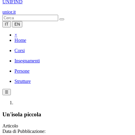
UNIFIND
unior.it
IT
EN
×
Home
Corsi
Insegnamenti
Persone
Strutture
☰
Un'isola piccola
Articolo
Data di Pubblicazione: