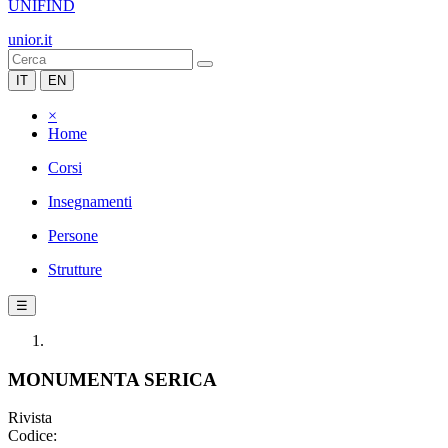
UNIFIND
unior.it
IT
EN
×
Home
Corsi
Insegnamenti
Persone
Strutture
☰
MONUMENTA SERICA
Rivista
Codice: