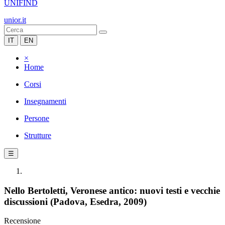
UNIFIND
unior.it
IT
EN
×
Home
Corsi
Insegnamenti
Persone
Strutture
☰
Nello Bertoletti, Veronese antico: nuovi testi e vecchie
discussioni (Padova, Esedra, 2009)
Recensione