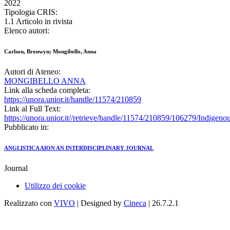
2022
Tipologia CRIS:
1.1 Articolo in rivista
Elenco autori:
Carlson, Bronwyn; Mongibello, Anna
Autori di Ateneo:
MONGIBELLO ANNA
Link alla scheda completa:
https://unora.unior.it/handle/11574/210859
Link al Full Text:
https://unora.unior.it//retrieve/handle/11574/210859/106279/Ind
Pubblicato in:
ANGLISTICA AION AN INTERDISCIPLINARY JOURNAL
Journal
Utilizzo dei cookie
Realizzato con
VIVO
| Designed by
Cineca
| 26.7.2.1