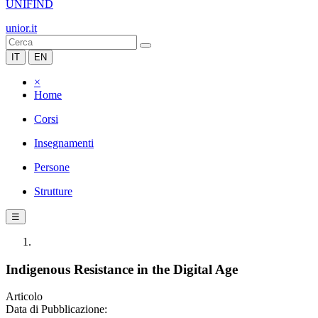
UNIFIND
unior.it
IT
EN
×
Home
Corsi
Insegnamenti
Persone
Strutture
☰
Indigenous Resistance in the Digital Age
Articolo
Data di Pubblicazione: