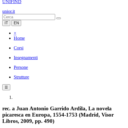
UNIFIND
unior.it
IT
EN
×
Home
Corsi
Insegnamenti
Persone
Strutture
☰
rec. a Juan Antonio Garrido Ardila, La novela
picaresca en Europa, 1554-1753 (Madrid, Visor
Libros, 2009, pp. 490)