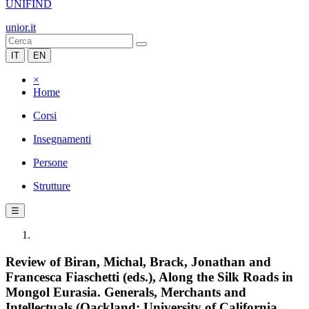
UNIFIND
unior.it
IT
EN
×
Home
Corsi
Insegnamenti
Persone
Strutture
☰
Review of Biran, Michal, Brack, Jonathan and
Francesca Fiaschetti (eds.), Along the Silk Roads in
Mongol Eurasia. Generals, Merchants and
Intellectuals (Oackland: University of California